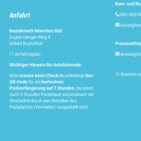
Kurs- und B
Anfahrt

089/45234

kurse@bou
Boulderwelt München Süd
Eugen-Sänger-Ring 4
85649 Brunnthal
Presseanfra

Anfahrtsplan

presse@bo
Wichtiger Hinweis für Autofahrende:

Bewerte u
Bitte
scanne beim Check-in
unbedingt
den
QR-Code
für die
kostenlose
Parkverlängerung auf 7 Stunden
, da sonst
nach 2 Stunden Parkdauer automatisch ein
Strafzettel durch den Betreiber des
Parkplatzes (Vermieter) ausgestellt wird.