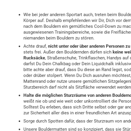
Wie bei jeder anderen Sportart auch, treten beim Bould
Körper auf. Deshalb empfehlenden wir Dir, Dich vor de
nach dem Bouldern ein gemütliches Cool-Down zu ma
ausgewiesenen Trainingsbereiche, sowie die Freifläche
niemanden beim Bouldern zu stören.
Achte drauf,
nicht unter oder über anderen Personen zu
stets frei. Außer den Bouldernden dürfen sich
keine we
Rucksäcke
, Straßenschuhe, Trinkflaschen, Handys auf 
darfst Du Dein Chalkbag oder Dein Liquidchalk inklusiv
bitte achte aber drauf, dass Du diese an Rand legst, so
oder drüber stolpert. Wenn Du Dich ausruhen möchtest, 
Mattenrand oder nutze unsere gemütlichen Sitzgelegen
Sturzbereich darf nicht als Sitzfläche verwendet werden
Halte die möglichen Sturzräume von anderen Bouldernd
weißt nie ob und wie weit oder unkontrolliert die Person 
Solltest Du erleben, dass sich Dritte selbst oder gar an
zur Sicherheit aller dies in einer freundlichen Art anzus
Sorge durch Spotten dafür, dass der Sturzraum von ande
Unsere Bouldermatten sind so konzipiert, dass sie St