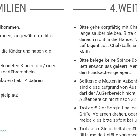
MILIEN
4.WE
illkommen.
Bitte gehe sorgfältig mit Ch
lange sauber bleiben. Bitte
rnden, zu gewähren, gibt es
danach nicht in die Hände. 
auf
Liquid
aus. Chalkbälle si
 die Kinder und haben die
Matte.
Bitte belege keine Spinde ü
eichneten Kinder- und/ oder
Betriebsschluss geleert. Ver
ulderführerschein.
den Fundsachen gelagert.
iko erst ab 14 Jahren
Sollten die Matten in Außen
sind diese aufgrund von Aus
darf der Außenbereich nicht
pielplatz
Außenbereich nicht nach 22 
Trotz größter Sorgfalt bei 
Griffe, Volumen drehen, ode
melde dies bitte sofort bei 
Trotz aller Sicherheitsbem
ehen
Bitte melde Unfälle von ande