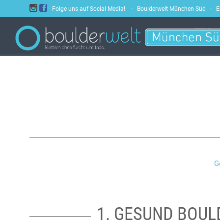


Folge uns auf Social Media! · Boulderwelt München Süd · E
G
1. GESUND BOU