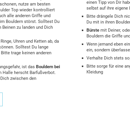
einen Tipp von Dir hab
schonen, nutze am besten
selbst auf ihre eigen
lder Top wieder kontrolliert
uch alle anderen Griffe und
Bitte drängele Dich nic
m Bouldern störst. Solltest Du
Du mit in ihren Boulder
n Beinen zu landen und Dich
Bürste
mit Deiner, ode
Bouldern die Griffe und
inge, Uhren und Ketten ab, da
Wenn jemand eben einen
können. Solltest Du lange
ein, sondern überlasse
Bitte trage keinen anderen
Verhalte Dich stets s
Bitte sorge für eine 
ngsgefahr, ist das
Bouldern bei
Kleidung
 Halle herscht Barfußverbot.
 Dich zwischen den