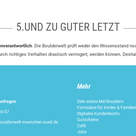
5.UND ZU GUTER LETZT
enverantwortlich
. Die Boulderwelt prüft weder den Wissensstand no
rch richtiges Verhalten drastisch verringert, werden können. Desha
Mehr
Anfragen
Dein erstes Mal Bouldern
Formulare für Kinder & Familie
0-07
Digitales Kundenkonto
Gutscheine
oulderwelt-muenchen-sued.de
Café
Jobs