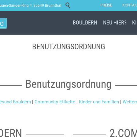

PREISE
KONTAK
ugen-Sänger-Ring 4, 85649 Brunnthal
BOULDERN
NEU HIER?
K
BENUTZUNGSORDNUNG
Benutzungsordnung
esund Bouldern
|
Community Etikette
|
Kinder und Familien
|
Weiter
LDERN
2.COM