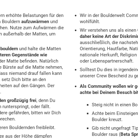
ern erhöhte Belastungen für den
Wir in der Boulderwelt Comm
m Bouldern
aufzuwärmen
und
wohlfühlt.
chen. Nutze zum Aufwärmen die
Wir verstehen uns als einen
n außerhalb der Matten, um
daher keine Art der Diskrimi
ausschließlich, die nachsteh
 bouldern
und halte die Matten
Orientierung, Hautfarbe, Nat
iteren Gegenstände wie
nationale Herkunft, Religion
der Matte befinden. Natürlich
oder Lebenspartnerschaft.
e Bürste auf die Matte nehmen,
Solltest Du dies in irgende
dass niemand drauf fallen kann
unserer Crew Bescheid zu g
setz Dich bitte an den
heiten auf den Gängen. Der
Als Community wollen wir g
.
achte bei Deinem Besuch bit
en großzügig frei
, denn Du
Steig nicht in einen Bou
runterspringt, oder fällt.
dere gefährden, bitten wir Dich
Achte beim Einsteigen
prechen.
Boulder kreuzt.
ren Bouldernden freibleibt.
Gib nicht ungefragt Ti
Boulder raus (
Beta Sp
ürze aus der Höhe dämpfen