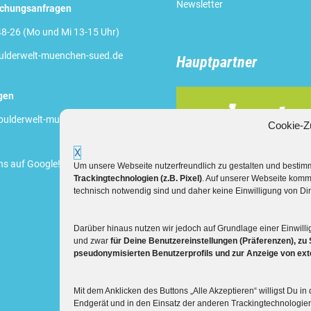
Newsletter
uchungsanfragen
8-26 (Mo und Mi 13-15 Uhr)
lderwelt-muenchen-sued.de
Hauptpartner
gen
ulderwelt-muenchen-sued.de
Cookie-Z
X
ns auf Google
!
Um unsere Webseite nutzerfreundlich zu gestalten und besti
Trackingtechnologien (z.B. Pixel)
. Auf unserer Webseite komm
technisch notwendig sind und daher keine Einwilligung von Dir
Darüber hinaus nutzen wir jedoch auf Grundlage einer Einwilli
und zwar
für Deine Benutzereinstellungen (Präferenzen), zu 
pseudonymisierten Benutzerprofils und zur Anzeige von ex
Mit dem Anklicken des Buttons „Alle Akzeptieren“ willigst Du i
Endgerät und in den Einsatz der anderen Trackingtechnologien 