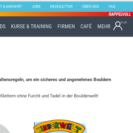
T & ANFAHRT
JOBS
NEWSLETTER
ÜBER UNS
FAQ
Skip
IDS
KURSE & TRAINING
FIRMEN
CAFÉ
MEHR
to
content
erhaltensregeln, um ein sicheres und angenehmes Bouldern
lettern ohne Furcht und Tadel in der Boulderwelt!