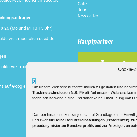
oulderwelt-muenchen-sued.de
Café
Jobs
Newsletter
uchungsanfragen
8-26 (Mo und Mi 13-15 Uhr)
lderwelt-muenchen-sued.de
Hauptpartner
gen
ulderwelt-muenchen-sued.de
Cookie-Z
X
ns auf Google
!
Um unsere Webseite nutzerfreundlich zu gestalten und besti
Trackingtechnologien (z.B. Pixel)
. Auf unserer Webseite komm
technisch notwendig sind und daher keine Einwilligung von Dir
Darüber hinaus nutzen wir jedoch auf Grundlage einer Einwilli
und zwar
für Deine Benutzereinstellungen (Präferenzen), zu 
pseudonymisierten Benutzerprofils und zur Anzeige von ex