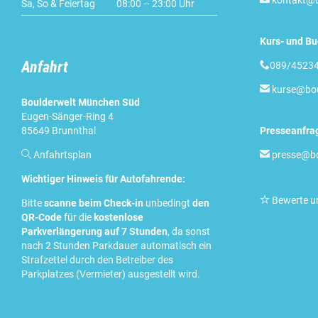
kontakt@b
Sa, So & Feiertag
08:00 – 23:00 Uhr
Kurs- und B
Anfahrt

089/45234

kurse@bou
Boulderwelt München Süd
Eugen-Sänger-Ring 4
85649 Brunnthal
Presseanfra

Anfahrtsplan

presse@bo
Wichtiger Hinweis für Autofahrende:

Bewerte u
Bitte
scanne beim Check-in
unbedingt
den
QR-Code
für die
kostenlose
Parkverlängerung auf 7 Stunden
, da sonst
nach 2 Stunden Parkdauer automatisch ein
Strafzettel durch den Betreiber des
Parkplatzes (Vermieter) ausgestellt wird.