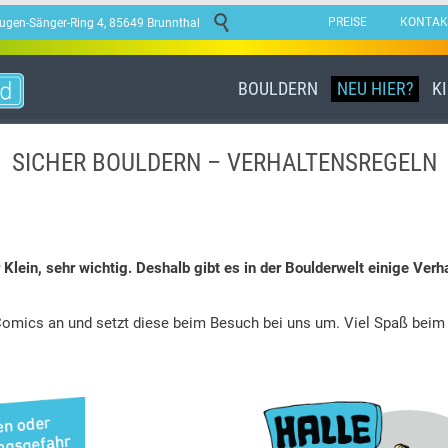

PREISE
KONTAK
ugen-Sänger-Ring 4, 85649 Brunnthal
BOULDERN
NEU HIER?
K
SICHER BOULDERN – VERHALTENSREGELN
er Klein, sehr wichtig. Deshalb gibt es in der Boulderwelt einige V
omics an und setzt diese beim Besuch bei uns um. Viel Spaß beim K