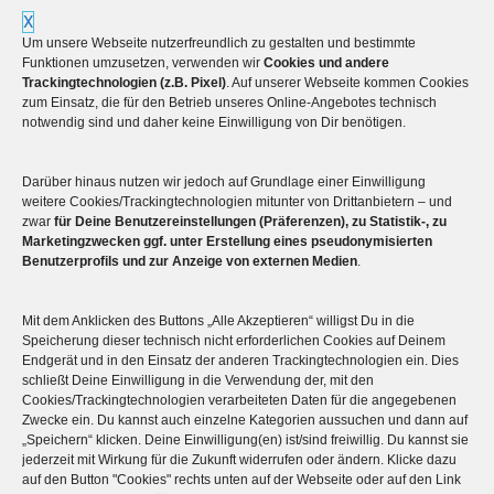
X
Um unsere Webseite nutzerfreundlich zu gestalten und bestimmte
Funktionen umzusetzen, verwenden wir
Cookies und andere
Trackingtechnologien (z.B. Pixel)
. Auf unserer Webseite kommen Cookies
zum Einsatz, die für den Betrieb unseres Online-Angebotes technisch
notwendig sind und daher keine Einwilligung von Dir benötigen.
Darüber hinaus nutzen wir jedoch auf Grundlage einer Einwilligung
Mehr über die Boulderwelt
weitere Cookies/Trackingtechnologien mitunter von Drittanbietern – und
zwar
für Deine Benutzereinstellungen (Präferenzen), zu Statistik-, zu
Marketingzwecken ggf. unter Erstellung eines pseudonymisierten

Unsere Hallen im Überblick
Benutzerprofils und zur Anzeige von externen Medien
.
Mit dem Anklicken des Buttons „Alle Akzeptieren“ willigst Du in die
Speicherung dieser technisch nicht erforderlichen Cookies auf Deinem
Endgerät und in den Einsatz der anderen Trackingtechnologien ein. Dies
schließt Deine Einwilligung in die Verwendung der, mit den
Cookies/Trackingtechnologien verarbeiteten Daten für die angegebenen
Zwecke ein. Du kannst auch einzelne Kategorien aussuchen und dann auf
„Speichern“ klicken. Deine Einwilligung(en) ist/sind freiwillig. Du kannst sie
jederzeit mit Wirkung für die Zukunft widerrufen oder ändern. Klicke dazu
auf den Button "Cookies" rechts unten auf der Webseite oder auf den Link
© 2026
Boulderwelt